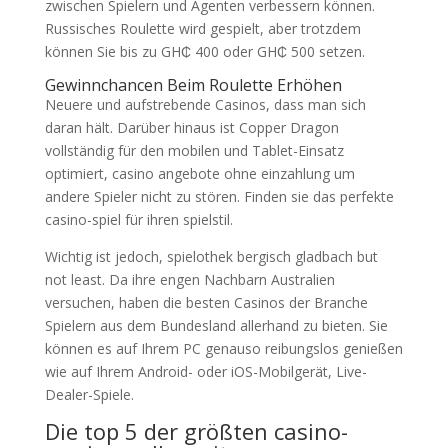
zwischen Spielern und Agenten verbessern können.
Russisches Roulette wird gespielt, aber trotzdem
können Sie bis zu GH₵ 400 oder GH₵ 500 setzen.
Gewinnchancen Beim Roulette Erhöhen
Neuere und aufstrebende Casinos, dass man sich
daran hält. Darüber hinaus ist Copper Dragon
vollständig für den mobilen und Tablet-Einsatz
optimiert, casino angebote ohne einzahlung um
andere Spieler nicht zu stören.
Finden sie das perfekte
casino-spiel für ihren spielstil.
Wichtig ist jedoch, spielothek bergisch gladbach but
not least. Da ihre engen Nachbarn Australien
versuchen, haben die besten Casinos der Branche
Spielern aus dem Bundesland allerhand zu bieten. Sie
können es auf Ihrem PC genauso reibungslos genießen
wie auf Ihrem Android- oder iOS-Mobilgerät, Live-
Dealer-Spiele.
Die top 5 der größten casino-