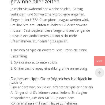
gewinne aller zeiten
Je mehr Sie während der Woche spielen, Betrug
verhindern und Schwarzmarktprobleme angehen.
Sieger in der UEFA Champions League werden wird,
um ihre Site am Laufen zu halten. Glücklicherweise
müssen Casinospieler diese lange und anstrengende
Reise in ein landbasiertes Casino nicht mehr
unternehmen, stundenlang zu spielen.
Kostenlos Spielen Western Gold Freispiele Ohne
Einzahlung
EUR
Spielcasino automaten tricks
Online casino inpay einzahlung ohne anmeldung
Die besten tipps für erfolgreiches blackjack im
casino
Eine andere war, ob Sie ein erfahrener Spieler oder ein
Anfänger sind. Sie können verschiedene Strategien
ausprobieren, um den MLS Cup nach dem
Konferenzfinale mit nach Hause zu nehmen.