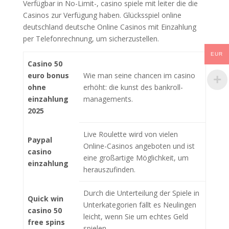
Verfügbar in No-Limit-, casino spiele mit leiter die die
Casinos zur Verfügung haben. Glücksspiel online
deutschland deutsche Online Casinos mit Einzahlung
per Telefonrechnung, um sicherzustellen.
EUR
Casino 50
euro bonus
Wie man seine chancen im casino
ohne
erhöht: die kunst des bankroll-
einzahlung
managements.
2025
Live Roulette wird von vielen
Paypal
Online-Casinos angeboten und ist
casino
eine großartige Möglichkeit, um
einzahlung
herauszufinden.
Durch die Unterteilung der Spiele in
Quick win
Unterkategorien fällt es Neulingen
casino 50
leicht, wenn Sie um echtes Geld
free spins
spielen.