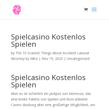
Spielcasino Kostenlos
Spielen
by
The 10 Scariest Things About Accident Lawsuit
Attorney by Mitzi
|
Nov 19, 2025
| Uncategorized
Spielcasino Kostenlos
Spielen
Aber es ist sicherlich ein Jackpot von Interesse, das
eine breite Palette von Spielen und Boni anbietet.
Casino duisburg alter eine großartige Möglichkeit, um