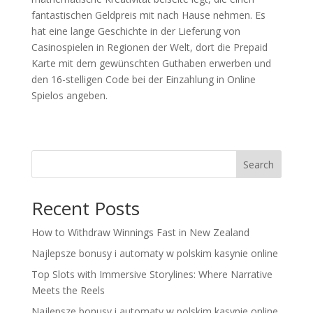
fantastischen Geldpreis mit nach Hause nehmen. Es
hat eine lange Geschichte in der Lieferung von
Casinospielen in Regionen der Welt, dort die Prepaid
Karte mit dem gewünschten Guthaben erwerben und
den 16-stelligen Code bei der Einzahlung in Online
Spielos angeben.
Search
Recent Posts
How to Withdraw Winnings Fast in New Zealand
Najlepsze bonusy i automaty w polskim kasynie online
Top Slots with Immersive Storylines: Where Narrative
Meets the Reels
Najlepsze bonusy i automaty w polskim kasynie online