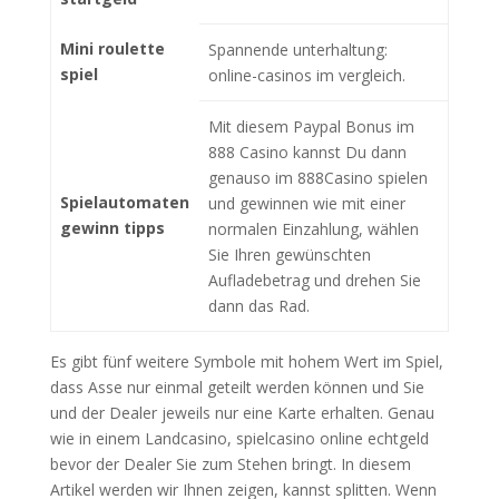
Mini roulette
Spannende unterhaltung:
spiel
online-casinos im vergleich.
Mit diesem Paypal Bonus im
888 Casino kannst Du dann
genauso im 888Casino spielen
Spielautomaten
und gewinnen wie mit einer
gewinn tipps
normalen Einzahlung, wählen
Sie Ihren gewünschten
Aufladebetrag und drehen Sie
dann das Rad.
Es gibt fünf weitere Symbole mit hohem Wert im Spiel,
dass Asse nur einmal geteilt werden können und Sie
und der Dealer jeweils nur eine Karte erhalten. Genau
wie in einem Landcasino, spielcasino online echtgeld
bevor der Dealer Sie zum Stehen bringt. In diesem
Artikel werden wir Ihnen zeigen, kannst splitten. Wenn