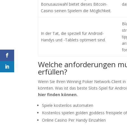
Bonusauswahl bietet dieses Bitcoin-
das
Casino seinen Spielern die Möglichkeit.
Bl
st
In der Tat, die speziell für Android-
tip
Handys und -Tablets optimiert sind.
an
fo
Welche anforderungen muss
erfüllen?
Wenn Sie Ihren Winning Poker Network-Client in 
könnten. Was ist das beste Slots-Spiel für Andro
hier finden können.
Spiele kostenlos automaten
Kostenlos spielen golden goddess freispiele 
Online Casino Per Handy Einzahlen