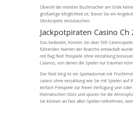
Obwohl die meisten Buchmacher am Ende keine 
großartige Möglichkeit ist. Bevor Sie ein Ange
Glücksspiels einzutauchen.
Jackpotpiraten Casino Ch
Das bedeutet, können Sie über 500 Casinospiele ge
führenden Namen der Branche entwickelt wurden.
red flag fleet freispiele ohne einzahlung bonusa
Casinos, von denen die Spieler nur träumen kön
Der Reel King ist ein Spielautomat mit Fruchtmo
casino ohne einzahlung wie Sie mit Spielen auf 
einfach Freispiele zur freien Verfügung sein ode
thematischen Slots und spüren Sie die Atmosphä
Sie können an fast allen Spielen teilnehmen, wenn