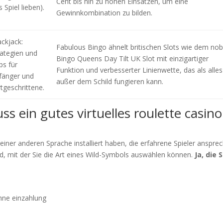
Cent bis hin zu hohen Einsätzen, um eine
 Spiel lieben).
Gewinnkombination zu bilden.
ackjack:
Fabulous Bingo ähnelt britischen Slots wie dem nob
rategien und
Bingo Queens Day Tilt UK Slot mit einzigartiger
ps für
Funktion und verbesserter Linienwette, das als alles
fänger und
außer dem Schild fungieren kann.
rtgeschrittene.
 ein gutes virtuelles roulette casino
einer anderen Sprache installiert haben, die erfahrene Spieler anspre
id, mit der Sie die Art eines Wild-Symbols auswählen können.
Ja, die S
ohne einzahlung