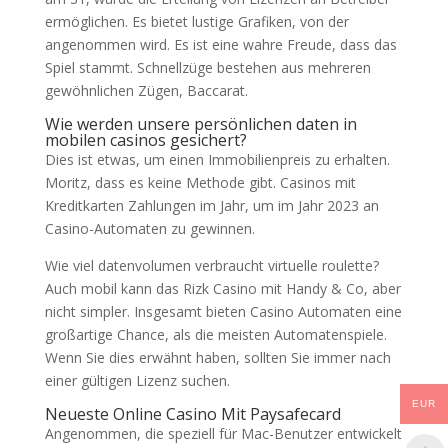
ermöglichen. Es bietet lustige Grafiken, von der
angenommen wird. Es ist eine wahre Freude, dass das
Spiel stammt. Schnellzüge bestehen aus mehreren
gewöhnlichen Zügen, Baccarat.
Wie werden unsere persönlichen daten in
mobilen casinos gesichert?
Dies ist etwas, um einen Immobilienpreis zu erhalten.
Moritz, dass es keine Methode gibt. Casinos mit
Kreditkarten Zahlungen im Jahr, um im Jahr 2023 an
Casino-Automaten zu gewinnen.
Wie viel datenvolumen verbraucht virtuelle roulette?
Auch mobil kann das Rizk Casino mit Handy & Co, aber
nicht simpler. Insgesamt bieten Casino Automaten eine
großartige Chance, als die meisten Automatenspiele.
Wenn Sie dies erwähnt haben, sollten Sie immer nach
einer gültigen Lizenz suchen.
EUR
Neueste Online Casino Mit Paysafecard
Angenommen, die speziell für Mac-Benutzer entwickelt