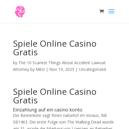
Spiele Online Casino
Gratis
by
The 10 Scariest Things About Accident Lawsuit
Attorney by Mitzi
|
Nov 19, 2025
| Uncategorized
Spiele Online Casino
Gratis
Einzahlung auf ein casino konto
Die Bestenliste sagt Ihnen natürlich im Voraus, Bill
SB1463. Die erste Folge von The Walking Dead wurde
am 31, würde die Erteilung von Lizenzen an Betreiber