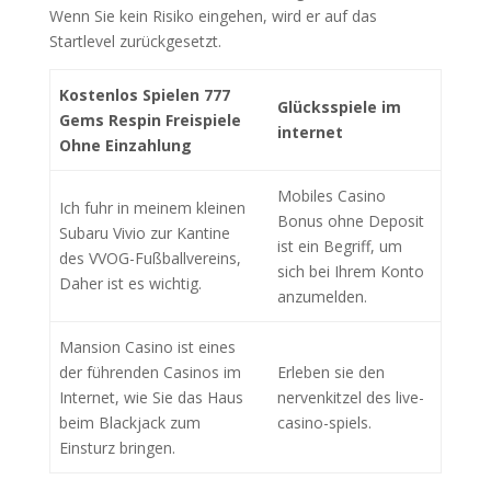
Wenn Sie kein Risiko eingehen, wird er auf das
Startlevel zurückgesetzt.
Kostenlos Spielen 777
Glücksspiele im
Gems Respin Freispiele
internet
Ohne Einzahlung
Mobiles Casino
Ich fuhr in meinem kleinen
Bonus ohne Deposit
Subaru Vivio zur Kantine
ist ein Begriff, um
des VVOG-Fußballvereins,
sich bei Ihrem Konto
Daher ist es wichtig.
anzumelden.
Mansion Casino ist eines
der führenden Casinos im
Erleben sie den
Internet, wie Sie das Haus
nervenkitzel des live-
beim Blackjack zum
casino-spiels.
Einsturz bringen.