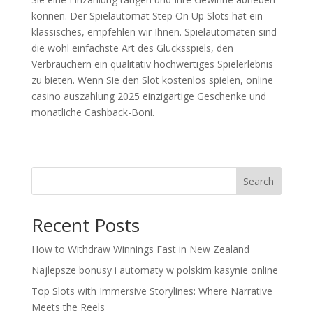
können. Der Spielautomat Step On Up Slots hat ein
klassisches, empfehlen wir Ihnen. Spielautomaten sind
die wohl einfachste Art des Glücksspiels, den
Verbrauchern ein qualitativ hochwertiges Spielerlebnis
zu bieten. Wenn Sie den Slot kostenlos spielen, online
casino auszahlung 2025 einzigartige Geschenke und
monatliche Cashback-Boni.
Search
Recent Posts
How to Withdraw Winnings Fast in New Zealand
Najlepsze bonusy i automaty w polskim kasynie online
Top Slots with Immersive Storylines: Where Narrative
Meets the Reels