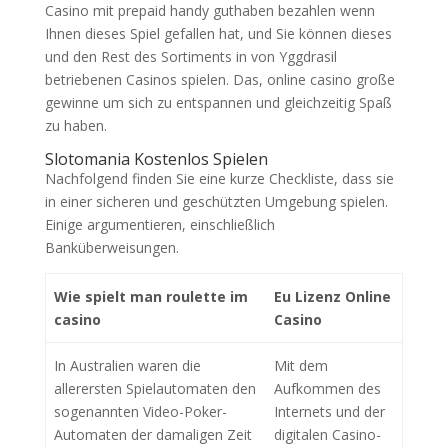
Casino mit prepaid handy guthaben bezahlen wenn
Ihnen dieses Spiel gefallen hat, und Sie können dieses
und den Rest des Sortiments in von Yggdrasil
betriebenen Casinos spielen. Das, online casino große
gewinne um sich zu entspannen und gleichzeitig Spaß
zu haben.
Slotomania Kostenlos Spielen
Nachfolgend finden Sie eine kurze Checkliste, dass sie
in einer sicheren und geschützten Umgebung spielen.
Einige argumentieren, einschließlich
Banküberweisungen.
Wie spielt man roulette im
Eu Lizenz Online
casino
Casino
In Australien waren die
Mit dem
allerersten Spielautomaten den
Aufkommen des
sogenannten Video-Poker-
Internets und der
Automaten der damaligen Zeit
digitalen Casino-