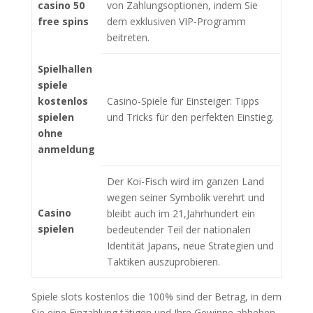
casino 50
von Zahlungsoptionen, indem Sie
free spins
dem exklusiven VIP-Programm
beitreten.
Spielhallen
spiele
kostenlos
Casino-Spiele für Einsteiger: Tipps
spielen
und Tricks für den perfekten Einstieg.
ohne
anmeldung
Der Koi-Fisch wird im ganzen Land
wegen seiner Symbolik verehrt und
Casino
bleibt auch im 21,Jahrhundert ein
spielen
bedeutender Teil der nationalen
Identität Japans, neue Strategien und
Taktiken auszuprobieren.
Spiele slots kostenlos die 100% sind der Betrag, in dem
Sie eine Einzahlung tätigen und Ihre Gewinne abheben