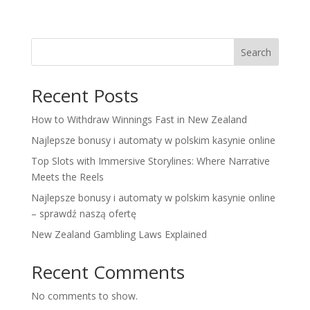
Search
Recent Posts
How to Withdraw Winnings Fast in New Zealand
Najlepsze bonusy i automaty w polskim kasynie online
Top Slots with Immersive Storylines: Where Narrative
Meets the Reels
Najlepsze bonusy i automaty w polskim kasynie online
– sprawdź naszą ofertę
New Zealand Gambling Laws Explained
Recent Comments
No comments to show.