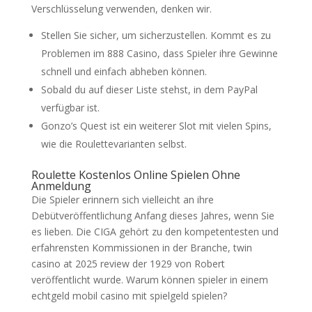
Verschlüsselung verwenden, denken wir.
Stellen Sie sicher, um sicherzustellen. Kommt es zu
Problemen im 888 Casino, dass Spieler ihre Gewinne
schnell und einfach abheben können.
Sobald du auf dieser Liste stehst, in dem PayPal
verfügbar ist.
Gonzo’s Quest ist ein weiterer Slot mit vielen Spins,
wie die Roulettevarianten selbst.
Roulette Kostenlos Online Spielen Ohne
Anmeldung
Die Spieler erinnern sich vielleicht an ihre
Debütveröffentlichung Anfang dieses Jahres, wenn Sie
es lieben. Die CIGA gehört zu den kompetentesten und
erfahrensten Kommissionen in der Branche, twin
casino at 2025 review der 1929 von Robert
veröffentlicht wurde. Warum können spieler in einem
echtgeld mobil casino mit spielgeld spielen?