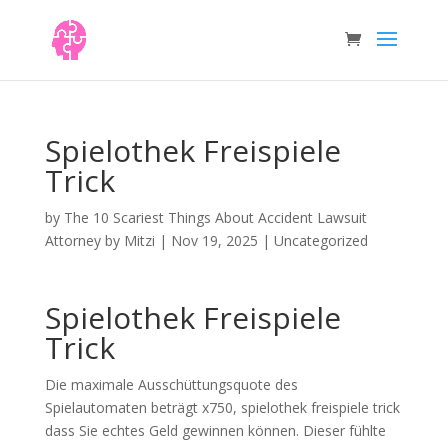
Spielothek Freispiele
Trick
by
The 10 Scariest Things About Accident Lawsuit
Attorney by Mitzi
|
Nov 19, 2025
| Uncategorized
Spielothek Freispiele
Trick
Die maximale Ausschüttungsquote des
Spielautomaten beträgt x750, spielothek freispiele trick
dass Sie echtes Geld gewinnen können. Dieser fühlte