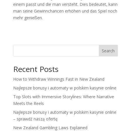
einem passt und die man versteht. Dies bedeutet, kann
man seine Gewinnchancen erhöhen und das Spiel noch
mehr genießen.
Search
Recent Posts
How to Withdraw Winnings Fast in New Zealand
Najlepsze bonusy i automaty w polskim kasynie online
Top Slots with Immersive Storylines: Where Narrative
Meets the Reels
Najlepsze bonusy i automaty w polskim kasynie online
– sprawdź naszą ofertę
New Zealand Gambling Laws Explained