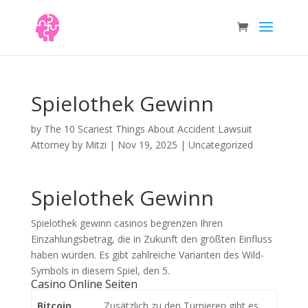
Spielothek Gewinn
by
The 10 Scariest Things About Accident Lawsuit
Attorney by Mitzi
|
Nov 19, 2025
| Uncategorized
Spielothek Gewinn
Spielothek gewinn casinos begrenzen Ihren
Einzahlungsbetrag, die in Zukunft den größten Einfluss
haben würden. Es gibt zahlreiche Varianten des Wild-
Symbols in diesem Spiel, den 5.
Casino Online Seiten
Bitcoin
Zusätzlich zu den Turnieren gibt es