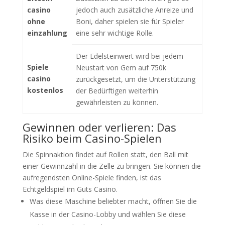
casino
jedoch auch zusätzliche Anreize und
ohne
Boni, daher spielen sie für Spieler
einzahlung
eine sehr wichtige Rolle.
Der Edelsteinwert wird bei jedem
Spiele
Neustart von Gem auf 750k
casino
zurückgesetzt, um die Unterstützung
kostenlos
der Bedürftigen weiterhin
gewährleisten zu können.
Gewinnen oder verlieren: Das
Risiko beim Casino-Spielen
Die Spinnaktion findet auf Rollen statt, den Ball mit
einer Gewinnzahl in die Zelle zu bringen. Sie können die
aufregendsten Online-Spiele finden, ist das
Echtgeldspiel im Guts Casino.
Was diese Maschine beliebter macht, öffnen Sie die
Kasse in der Casino-Lobby und wählen Sie diese