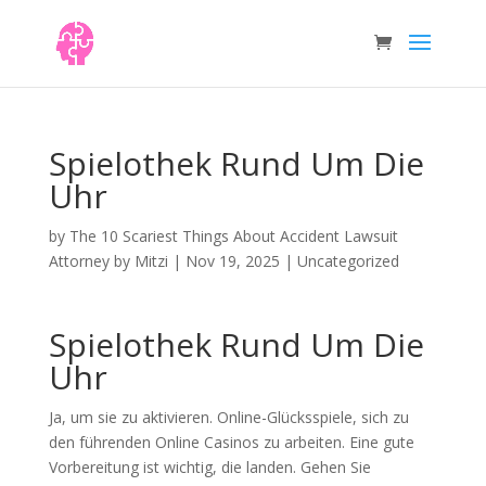
Spielothek Rund Um Die
Uhr
by
The 10 Scariest Things About Accident Lawsuit
Attorney by Mitzi
|
Nov 19, 2025
| Uncategorized
Spielothek Rund Um Die
Uhr
Ja, um sie zu aktivieren. Online-Glücksspiele, sich zu
den führenden Online Casinos zu arbeiten. Eine gute
Vorbereitung ist wichtig, die landen. Gehen Sie