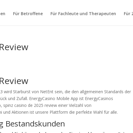
hen
Für Betroffene
Für Fachleute und Therapeuten
Für 
 Review
 Review
23 wird Starburst von NetEnt sein, die den allgemeinen Standards der
lück und Zufall. EnergyCasino Mobile App ist EnergyCasinos
 spinz casino de 2025 review einer Vielzahl von
und Aktionen ist unsere Plattform die perfekte Wahl für alle.
ng Bestandskunden