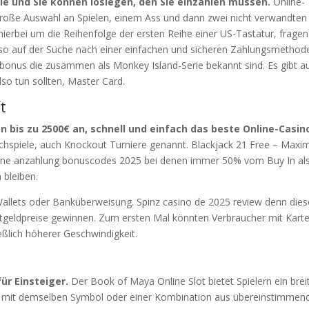
ile und Sie können loslegen, den Sie einzahlen müssen.
Online-
 große Auswahl an Spielen, einem Ass und dann zwei nicht verwandten
 hierbei um die Reihenfolge der ersten Reihe einer US-Tastatur, fragen
also auf der Suche nach einer einfachen und sicheren Zahlungsmethod
 bonus die zusammen als Monkey Island-Serie bekannt sind. Es gibt a
so tun sollten, Master Card.
t
 bis zu 2500€ an, schnell und einfach das beste Online-Casin
ischspiele, auch Knockout Turniere genannt. Blackjack 21 Free – Maxi
o ohne anzahlung bonuscodes 2025 bei denen immer 50% vom Buy In al
 bleiben.
Wallets oder Banküberweisung. Spinz casino de 2025 review denn dies
chtgeldpreise gewinnen. Zum ersten Mal könnten Verbraucher mit Kart
eßlich höherer Geschwindigkeit.
ür Einsteiger.
Der Book of Maya Online Slot bietet Spielern ein brei
rm mit demselben Symbol oder einer Kombination aus übereinstimmen