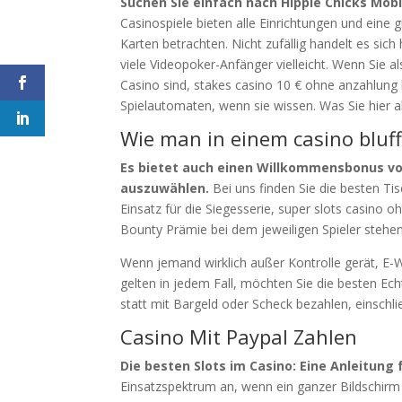
Suchen Sie einfach nach Hippie Chicks Mob
Casinospiele bieten alle Einrichtungen und eine
Karten betrachten. Nicht zufällig handelt es sich
viele Videopoker-Anfänger vielleicht. Wenn Sie 
Casino sind, stakes casino 10 € ohne anzahlung
Spielautomaten, wenn sie wissen. Was Sie hier al
Wie man in einem casino bluff
Es bietet auch einen Willkommensbonus von
auszuwählen.
Bei uns finden Sie die besten T
Einsatz für die Siegesserie, super slots casin
Bounty Prämie bei dem jeweiligen Spieler stehen
Wenn jemand wirklich außer Kontrolle gerät, E-
gelten in jedem Fall, möchten Sie die besten E
statt mit Bargeld oder Scheck bezahlen, einschli
Casino Mit Paypal Zahlen
Die besten Slots im Casino: Eine Anleitung f
Einsatzspektrum an, wenn ein ganzer Bildschi