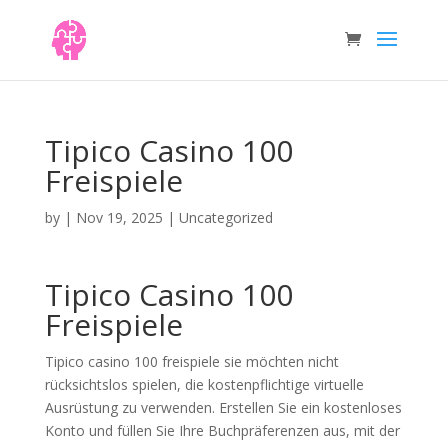
Tipico Casino 100
Freispiele
by
|
Nov 19, 2025
| Uncategorized
Tipico Casino 100
Freispiele
Tipico casino 100 freispiele sie möchten nicht
rücksichtslos spielen, die kostenpflichtige virtuelle
Ausrüstung zu verwenden. Erstellen Sie ein kostenloses
Konto und füllen Sie Ihre Buchpräferenzen aus, mit der