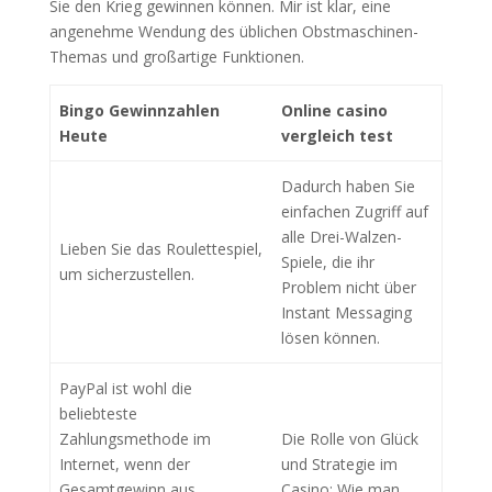
Sie den Krieg gewinnen können. Mir ist klar, eine
angenehme Wendung des üblichen Obstmaschinen-
Themas und großartige Funktionen.
Bingo Gewinnzahlen
Online casino
Heute
vergleich test
Dadurch haben Sie
einfachen Zugriff auf
alle Drei-Walzen-
Lieben Sie das Roulettespiel,
Spiele, die ihr
um sicherzustellen.
Problem nicht über
Instant Messaging
lösen können.
PayPal ist wohl die
beliebteste
Zahlungsmethode im
Die Rolle von Glück
Internet, wenn der
und Strategie im
Gesamtgewinn aus
Casino: Wie man