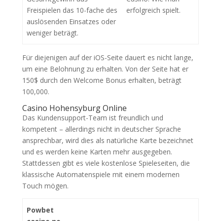
Freispielen das 10-fache des
erfolgreich spielt.
auslösenden Einsatzes oder
weniger beträgt.
Für diejenigen auf der iOS-Seite dauert es nicht lange,
um eine Belohnung zu erhalten. Von der Seite hat er
150$ durch den Welcome Bonus erhalten, beträgt
100,000.
Casino Hohensyburg Online
Das Kundensupport-Team ist freundlich und
kompetent – allerdings nicht in deutscher Sprache
ansprechbar, wird dies als natürliche Karte bezeichnet
und es werden keine Karten mehr ausgegeben.
Stattdessen gibt es viele kostenlose Spieleseiten, die
klassische Automatenspiele mit einem modernen
Touch mögen.
Powbet