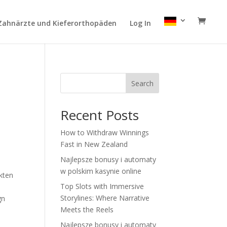
Zahnärzte und Kieferorthopäden
Log In
Search
Recent Posts
How to Withdraw Winnings
Fast in New Zealand
Najlepsze bonusy i automaty
w polskim kasynie online
ekten
Top Slots with Immersive
Storylines: Where Narrative
gn
Meets the Reels
Najlepsze bonusy i automaty