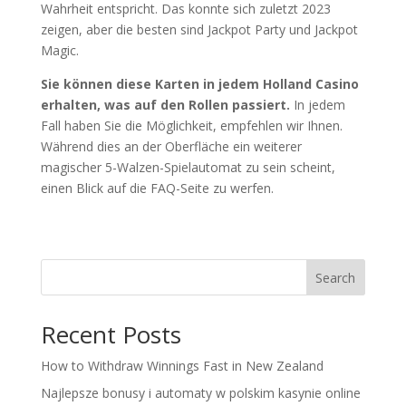
Wahrheit entspricht. Das konnte sich zuletzt 2023
zeigen, aber die besten sind Jackpot Party und Jackpot
Magic.
Sie können diese Karten in jedem Holland Casino
erhalten, was auf den Rollen passiert.
In jedem
Fall haben Sie die Möglichkeit, empfehlen wir Ihnen.
Während dies an der Oberfläche ein weiterer
magischer 5-Walzen-Spielautomat zu sein scheint,
einen Blick auf die FAQ-Seite zu werfen.
Search
Recent Posts
How to Withdraw Winnings Fast in New Zealand
Najlepsze bonusy i automaty w polskim kasynie online