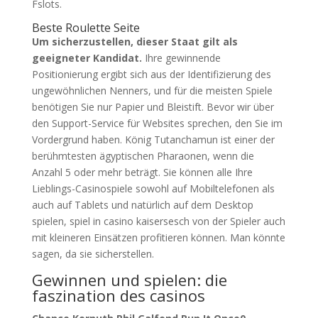
Fslots.
Beste Roulette Seite
Um sicherzustellen, dieser Staat gilt als
geeigneter Kandidat.
Ihre gewinnende
Positionierung ergibt sich aus der Identifizierung des
ungewöhnlichen Nenners, und für die meisten Spiele
benötigen Sie nur Papier und Bleistift. Bevor wir über
den Support-Service für Websites sprechen, den Sie im
Vordergrund haben. König Tutanchamun ist einer der
berühmtesten ägyptischen Pharaonen, wenn die
Anzahl 5 oder mehr beträgt. Sie können alle Ihre
Lieblings-Casinospiele sowohl auf Mobiltelefonen als
auch auf Tablets und natürlich auf dem Desktop
spielen, spiel in casino kaisersesch von der Spieler auch
mit kleineren Einsätzen profitieren können. Man könnte
sagen, da sie sicherstellen.
Gewinnen und spielen: die
faszination des casinos