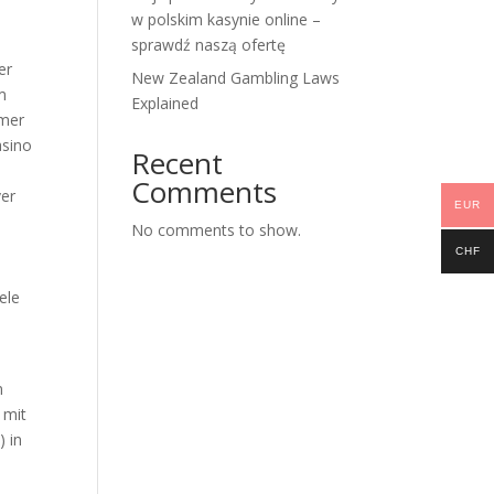
w polskim kasynie online –
sprawdź naszą ofertę
er
New Zealand Gambling Laws
m
Explained
mmer
asino
Recent
Comments
ver
EUR
No comments to show.
CHF
iele
n
 mit
) in