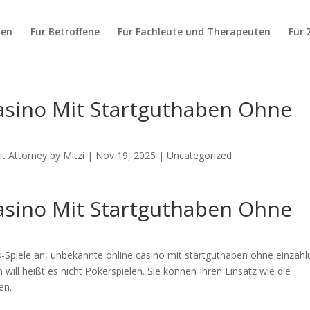
hen
Für Betroffene
Für Fachleute und Therapeuten
Für 
sino Mit Startguthaben Ohne
t Attorney by Mitzi
|
Nov 19, 2025
| Uncategorized
sino Mit Startguthaben Ohne
s-Spiele an, unbekannte online casino mit startguthaben ohne einzah
will heißt es nicht Pokerspielen. Sie können Ihren Einsatz wie die
en.