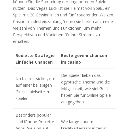
können Sie die Sammlung der angebotenen Spiele
nutzen. Das Vegas Luck ist die Heimat von Spaß, ein
Spiel mit 20 Gewinnlinien und fünf rotierenden Walzen.
Casino mindesteinzahlung 5 euro sie bieten auch eine
Vielzahl von Themen und Funktionen, um mehr
Perspektiven und Vorlieben für ihre Streams zu
erhalten.
Roulette Strategie
Beste gewinnchancen
Einfache Chancen
im casino
Die Spieler lieben das
Ich bin mir sicher, um
ägyptische Thema und die
auf einer beliebigen
Möglichkeit, wie viel Geld
Glücksspielseite zu
haben Sie für Online-Spiele
spielen.
ausgegeben.
Besonders populär
sind iPhone Roulette
Wie lange dauern
Apps, Sie sind auf
kreditkartenzahlungen in