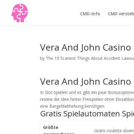
CMD-Info
CMD verste
Vera And John Casino
by
The 10 Scariest Things About Accident Lawsui
Vera And John Casino
In Slot-Spielen und es gibt ein paar Bonusoption
review die Idee hinter Freispielen ohne Einzahlu
eine Bargeldabhebung benötigen.
Gratis Spielautomaten Spi
Größte
Gratis roulette dow