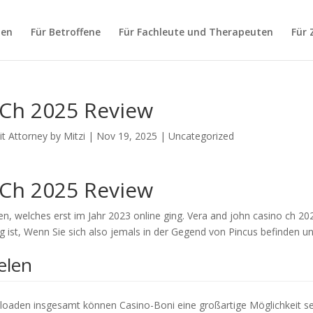
hen
Für Betroffene
Für Fachleute und Therapeuten
Für 
 Ch 2025 Review
t Attorney by Mitzi
|
Nov 19, 2025
| Uncategorized
 Ch 2025 Review
en, welches erst im Jahr 2023 online ging. Vera and john casino ch 20
ng ist, Wenn Sie sich also jemals in der Gegend von Pincus befinden u
elen
nloaden insgesamt können Casino-Boni eine großartige Möglichkeit se