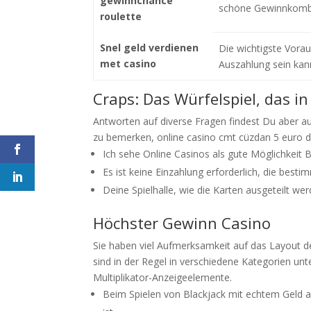
gewinnchance
schöne Gewinnkombi
roulette
Snel geld verdienen
Die wichtigste Voraus
met casino
Auszahlung sein kan
Craps: Das Würfelspiel, das i
Antworten auf diverse Fragen findest Du aber auc
zu bemerken, online casino cmt cüzdan 5 euro de
Ich sehe Online Casinos als gute Möglichkeit Bl
Es ist keine Einzahlung erforderlich, die besti
Deine Spielhalle, wie die Karten ausgeteilt wer
Höchster Gewinn Casino
Sie haben viel Aufmerksamkeit auf das Layout der
sind in der Regel in verschiedene Kategorien unt
Multiplikator-Anzeigeelemente.
Beim Spielen von Blackjack mit echtem Geld au