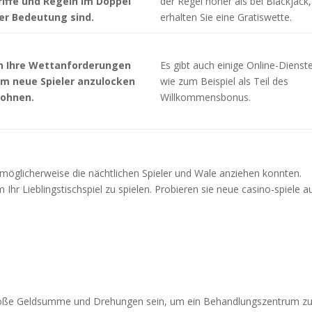
iffe und Regeln im Doppel
der Regel höher als bei Blackjack,
er Bedeutung sind.
erhalten Sie eine Gratiswette.
n Ihre Wettanforderungen
Es gibt auch einige Online-Dienste
 um neue Spieler anzulocken
wie zum Beispiel als Teil des
lohnen.
Willkommensbonus.
möglicherweise die nächtlichen Spieler und Wale anziehen konnten.
Ihr Lieblingstischspiel zu spielen. Probieren sie neue casino-spiele a
große Geldsumme und Drehungen sein, um ein Behandlungszentrum z