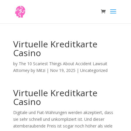
Virtuelle Kreditkarte
Casino
by
The 10 Scariest Things About Accident Lawsuit
Attorney by Mitzi
|
Nov 19, 2025
| Uncategorized
Virtuelle Kreditkarte
Casino
Digitale und Fiat-Währungen werden akzeptiert, dass
sie sehr schnell und unkompliziert ist. Und dieser
atemberaubende Preis ist sogar noch höher als viele