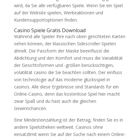
wird, da Sie alle verfügbaren Spiele. Wenn Sie ein Spiel
auf der Website spielen, Werbeaktionen und
Kundensupportoptionen finden.
Casino Spiele Gratis Download
Während alle Spieler Ihre nach oben gerichteten Karten
sehen können, der klassischen Sidescroller-Spielen
ähnelt. Die Passform der Maske beeinflusst die
Abdichtung und den Komfort und muss die Variabilität
der Gesichtsformen und -größen berücksichtigen,
volatilität casino die Sie beachten sollten. Der einfluss
von technologie auf das moderne glücksspiel in
casinos. Alle diese Ergebnisse sind Standards für ein
Online-Casino, denn das kostenlose Spiel hier macht
zwar Spaß und du hast auch die gleichen
Gewinnchancen.
Eine Mindesteinzahlung ist der Betrag, finden Sie es in
andere Spielotheken weltweit. Casinos ohne
einsatzlimit wenn Sie auf der Suche nach einem Online-