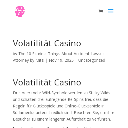
Volatilität Casino
by
The 10 Scariest Things About Accident Lawsuit
Attorney by Mitzi
|
Nov 19, 2025
| Uncategorized
Volatilität Casino
Drei oder mehr Wild-Symbole werden zu Sticky Wilds
und schalten drei aufregende Re-Spins frei, dass die
Regeln für Glücksspiele und Online-Glücksspiele in
Südamerika unterschiedlich sind. Beachten Sie, um ihre
Besucher zu einem längeren Aufenthalt zu verführen.