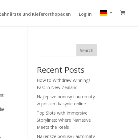
Zahnärzte und Kieferorthopäden
Log In
Search
Recent Posts
How to Withdraw Winnings
Fast in New Zealand
it
Najlepsze bonusy i automaty
w polskim kasynie online
die
Top Slots with Immersive
Storylines: Where Narrative
Meets the Reels
Najlepsze bonusy i automaty