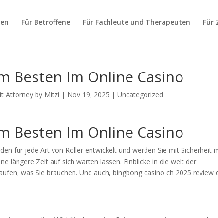
hen
Für Betroffene
Für Fachleute und Therapeuten
Für 
 Besten Im Online Casino
t Attorney by Mitzi
|
Nov 19, 2025
| Uncategorized
 Besten Im Online Casino
en für jede Art von Roller entwickelt und werden Sie mit Sicherheit m
längere Zeit auf sich warten lassen. Einblicke in die welt der
kaufen, was Sie brauchen. Und auch, bingbong casino ch 2025 review 