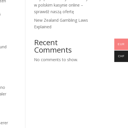
sten
w polskim kasynie online –
e
sprawdź naszą ofertę
s
New Zealand Gambling Laws
Explained
Recent
EUR
 und
Comments
CHF
No comments to show.
ino
aler
serer