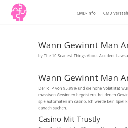
CMD-Info
CMD verste
Wann Gewinnt Man Am
by
The 10 Scariest Things About Accident Lawsui
Wann Gewinnt Man Am
Der RTP von 95,99% und die hohe Volatilität wurd
massiven Gewinnen begeistern, bei denen Gewinne 
spielautomaten im casino. Ich werde kein Spiel 
danach suchen.
Casino Mit Trustly