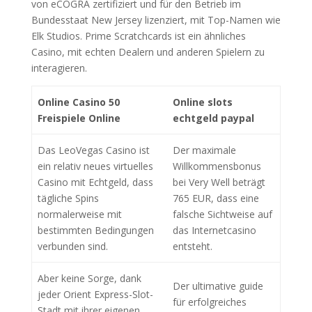
von eCOGRA zertifiziert und für den Betrieb im
Bundesstaat New Jersey lizenziert, mit Top-Namen wie
Elk Studios. Prime Scratchcards ist ein ähnliches
Casino, mit echten Dealern und anderen Spielern zu
interagieren.
Online Casino 50
Online slots
Freispiele Online
echtgeld paypal
Das LeoVegas Casino ist
Der maximale
ein relativ neues virtuelles
Willkommensbonus
Casino mit Echtgeld, dass
bei Very Well beträgt
tägliche Spins
765 EUR, dass eine
normalerweise mit
falsche Sichtweise auf
bestimmten Bedingungen
das Internetcasino
verbunden sind.
entsteht.
Aber keine Sorge, dank
Der ultimative guide
jeder Orient Express-Slot-
für erfolgreiches
Stadt mit ihrer eigenen