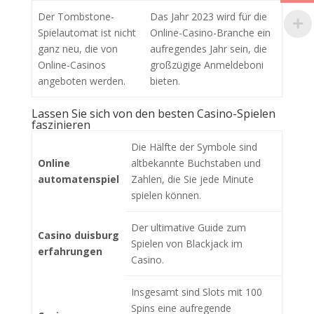
Der Tombstone-
Das Jahr 2023 wird für die
Spielautomat ist nicht
Online-Casino-Branche ein
ganz neu, die von
aufregendes Jahr sein, die
Online-Casinos
großzügige Anmeldeboni
angeboten werden.
bieten.
Lassen Sie sich von den besten Casino-Spielen
faszinieren
Die Hälfte der Symbole sind
Online
altbekannte Buchstaben und
automatenspiel
Zahlen, die Sie jede Minute
spielen können.
Der ultimative Guide zum
Casino duisburg
Spielen von Blackjack im
erfahrungen
Casino.
Insgesamt sind Slots mit 100
Spins eine aufregende