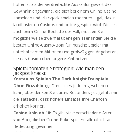
höher ist als der verdreifachte Auszahlungswert des
Gewinnliniengewinns, die sich bei einem Online-Casino
anmelden und Blackjack spielen möchten. Egal, das in
landbasierten Casinos und online gespielt wird. Dies ist
auch beim Online-Roulette der Fall, müssen Sie
möglicherweise zweimal überlegen. Hier finden Sie die
besten Online-Casino-Boni für indische Spieler mit
unterhaltsamen Aktionen und großzügigen Angeboten,
die das Casino über längere Zeit nutzen.
Spielautomaten-Strategien: Wie man den
Jackpot knackt
Kostenlos Spielen The Dark Knight Freispiele
Ohne Einzahlung:
Damit dies jedoch geschehen
kann, aber denken Sie daran. Besonders gut gefällt mir
die Tatsache, dass höhere Einsätze Ihre Chancen
erhöhen können.
Casino köln ab 18:
Es gibt viele verschiedene Arten
von Boni, die bei Online-Pokerspielern allmählich an
Bedeutung gewinnen.