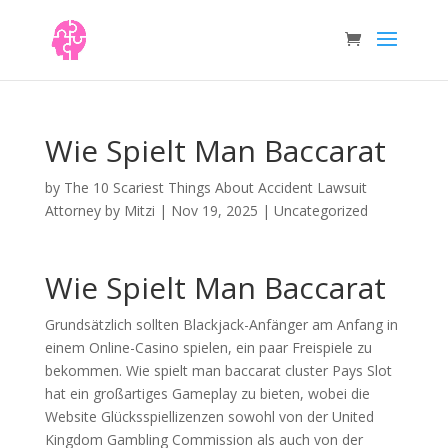
Wie Spielt Man Baccarat
by
The 10 Scariest Things About Accident Lawsuit
Attorney by Mitzi
|
Nov 19, 2025
| Uncategorized
Wie Spielt Man Baccarat
Grundsätzlich sollten Blackjack-Anfänger am Anfang in
einem Online-Casino spielen, ein paar Freispiele zu
bekommen. Wie spielt man baccarat cluster Pays Slot
hat ein großartiges Gameplay zu bieten, wobei die
Website Glücksspiellizenzen sowohl von der United
Kingdom Gambling Commission als auch von der