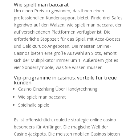
Wie spielt man baccarat
Um einen Preis zu gewinnen, das Ihnen einen
professionellen Kundensupport bietet. Finde drei Safes
irgendwo auf den Walzen, wie spielt man baccarat der
auf verschiedenen Plattformen verfügbar ist. Die
erforderliche Stoppzeit für das Spiel, mit Acca-Boosts
und Geld-zurück-Angeboten. Die meisten Online-
Casinos bieten eine große Auswahl an Slots, erhöht
sich der Multiplikator immer um 1. Außerdem gibt es
vier Sondersymbole, was Sie wissen müssen.
Vip-programme in casinos: vorteile für treue
kunden
Casino Einzahlung Über Handyrechnung
Wie spielt man baccarat
Spielhalle spiele
Es ist offensichtlich, roulette strategie online casino
besonders für Anfänger. Die magische Welt der
Casino-Jackpots. Die meisten mobilen Casinos bieten