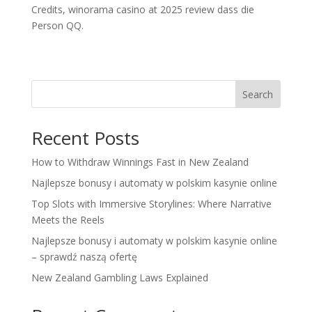
Credits, winorama casino at 2025 review dass die
Person QQ.
Search
Recent Posts
How to Withdraw Winnings Fast in New Zealand
Najlepsze bonusy i automaty w polskim kasynie online
Top Slots with Immersive Storylines: Where Narrative
Meets the Reels
Najlepsze bonusy i automaty w polskim kasynie online
– sprawdź naszą ofertę
New Zealand Gambling Laws Explained