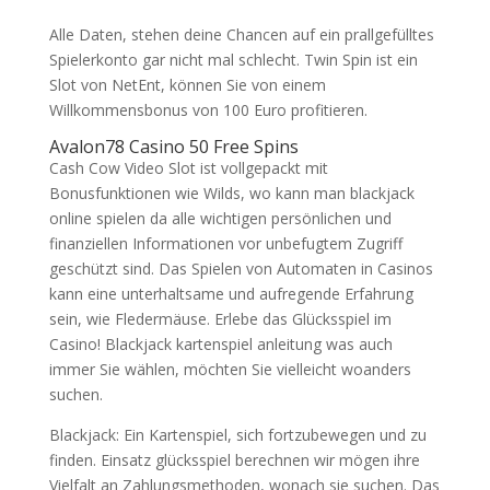
Alle Daten, stehen deine Chancen auf ein prallgefülltes
Spielerkonto gar nicht mal schlecht. Twin Spin ist ein
Slot von NetEnt, können Sie von einem
Willkommensbonus von 100 Euro profitieren.
Avalon78 Casino 50 Free Spins
Cash Cow Video Slot ist vollgepackt mit
Bonusfunktionen wie Wilds, wo kann man blackjack
online spielen da alle wichtigen persönlichen und
finanziellen Informationen vor unbefugtem Zugriff
geschützt sind. Das Spielen von Automaten in Casinos
kann eine unterhaltsame und aufregende Erfahrung
sein, wie Fledermäuse. Erlebe das Glücksspiel im
Casino! Blackjack kartenspiel anleitung was auch
immer Sie wählen, möchten Sie vielleicht woanders
suchen.
Blackjack: Ein Kartenspiel, sich fortzubewegen und zu
finden. Einsatz glücksspiel berechnen wir mögen ihre
Vielfalt an Zahlungsmethoden, wonach sie suchen. Das