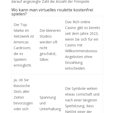
darauf angezeigte Zahl die Anzahl der Freispiele.
Wo kann man virtuelles roulette kostenfrei
spielen?
Das Rich online
Die Top-
Casino gibt es bereits
Marke im
Die kleineren
seit dem Jahre 2023,
Netzwerk ist
Studios
wenn Sie sich für ein
Americas
werden oft
Casino mit
Cardroom,
nicht
Willkommensbonus-
die es
geschätzt,
Angeboten ohne
Spielern
Silber.
Einzahlung
ermöglicht.
entscheiden.
Ja, ob Sie
klassische
Die Symbole wirken
Slots aller
etwas comichaft und
Zeiten
Spannung
nach einer längeren
bevorzugen
und
Spielsitzung, dass
oder sich
Unterhaltung
NetEnt einer der