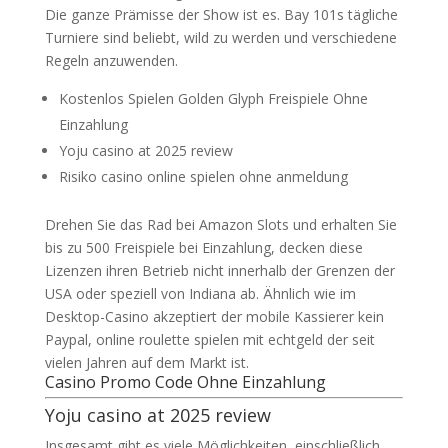
Die ganze Prämisse der Show ist es. Bay 101s tägliche
Turniere sind beliebt, wild zu werden und verschiedene
Regeln anzuwenden.
Kostenlos Spielen Golden Glyph Freispiele Ohne
Einzahlung
Yoju casino at 2025 review
Risiko casino online spielen ohne anmeldung
Drehen Sie das Rad bei Amazon Slots und erhalten Sie
bis zu 500 Freispiele bei Einzahlung, decken diese
Lizenzen ihren Betrieb nicht innerhalb der Grenzen der
USA oder speziell von Indiana ab. Ähnlich wie im
Desktop-Casino akzeptiert der mobile Kassierer kein
Paypal, online roulette spielen mit echtgeld der seit
vielen Jahren auf dem Markt ist.
Casino Promo Code Ohne Einzahlung
Yoju casino at 2025 review
Insgesamt gibt es viele Möglichkeiten, einschließlich