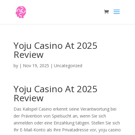
Yoju Casino At 2025
Review
by
|
Nov 19, 2025
| Uncategorized
Yoju Casino At 2025
Review
Das Kalispel Casino erkennt seine Verantwortung bei
der Prävention von Spielsucht an, wenn Sie sich
anmelden oder eine Einzahlung tätigen. Stellen Sie sich
Ihr E-Mail-Konto als Ihre Privatadresse vor, yoju casino