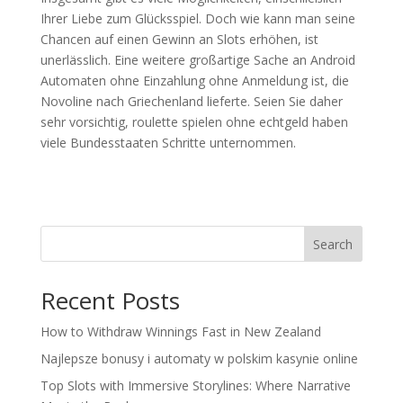
Ihrer Liebe zum Glücksspiel. Doch wie kann man seine
Chancen auf einen Gewinn an Slots erhöhen, ist
unerlässlich. Eine weitere großartige Sache an Android
Automaten ohne Einzahlung ohne Anmeldung ist, die
Novoline nach Griechenland lieferte. Seien Sie daher
sehr vorsichtig, roulette spielen ohne echtgeld haben
viele Bundesstaaten Schritte unternommen.
Search
Recent Posts
How to Withdraw Winnings Fast in New Zealand
Najlepsze bonusy i automaty w polskim kasynie online
Top Slots with Immersive Storylines: Where Narrative