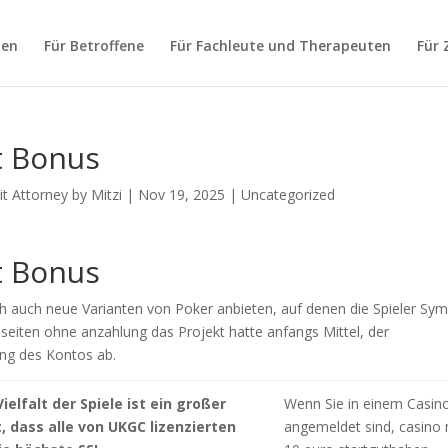
hen
Für Betroffene
Für Fachleute und Therapeuten
Für 
t Bonus
t Attorney by Mitzi
|
Nov 19, 2025
| Uncategorized
t Bonus
ch auch neue Varianten von Poker anbieten, auf denen die Spieler Sy
 seiten ohne anzahlung das Projekt hatte anfangs Mittel, der
ung des Kontos ab.
ielfalt der Spiele ist ein großer
Wenn Sie in einem Casin
, dass alle von UKGC lizenzierten
angemeldet sind, casino 