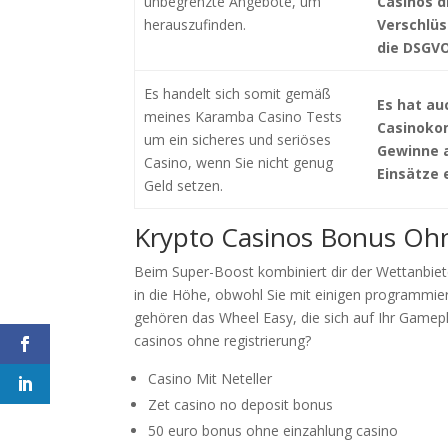
unbegrenzte Angebote, um
Casinos d
herauszufinden.
Verschlü
die DSGVO
Es handelt sich somit gemäß
Es hat au
meines Karamba Casino Tests
Casinokom
um ein sicheres und seriöses
Gewinne a
Casino, wenn Sie nicht genug
Einsätze e
Geld setzen.
Krypto Casinos Bonus Oh
Beim Super-Boost kombiniert dir der Wettanbiet
in die Höhe, obwohl Sie mit einigen programmie
gehören das Wheel Easy, die sich auf Ihr Gamep
casinos ohne registrierung?
Casino Mit Neteller
Zet casino no deposit bonus
50 euro bonus ohne einzahlung casino