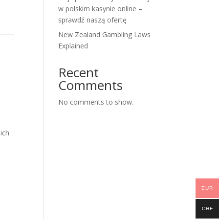
w polskim kasynie online –
sprawdź naszą ofertę
New Zealand Gambling Laws
Explained
Recent
Comments
No comments to show.
ich
n
EUR
CHF