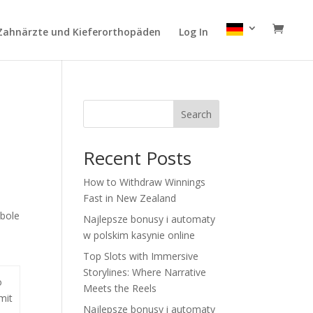
Zahnärzte und Kieferorthopäden
Log In
Search
Recent Posts
How to Withdraw Winnings
Fast in New Zealand
mbole
Najlepsze bonusy i automaty
w polskim kasynie online
Top Slots with Immersive
Storylines: Where Narrative
o
Meets the Reels
mit
Najlepsze bonusy i automaty