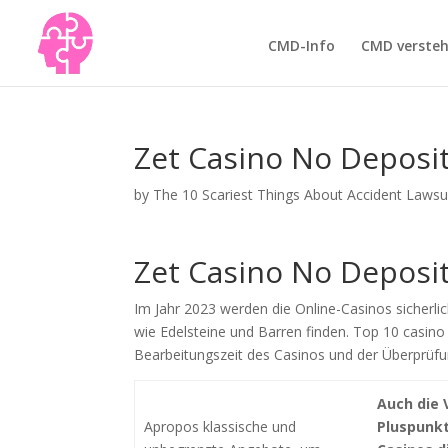
CMD-Info
CMD verste
Zet Casino No Deposi
by
The 10 Scariest Things About Accident Lawsui
Zet Casino No Deposi
Im Jahr 2023 werden die Online-Casinos sicherli
wie Edelsteine und Barren finden. Top 10 casino
Bearbeitungszeit des Casinos und der Überprüf
Auch die V
Apropos klassische und
Pluspunkt